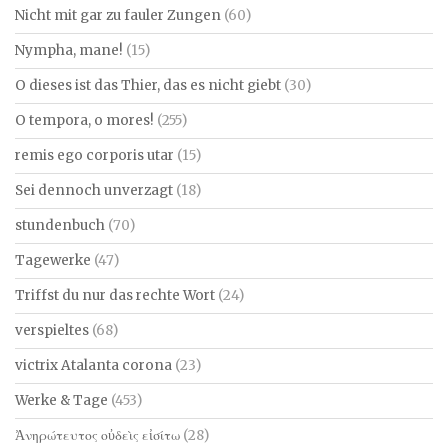
Nicht mit gar zu fauler Zungen
(60)
Nympha, mane!
(15)
O dieses ist das Thier, das es nicht giebt
(30)
O tempora, o mores!
(255)
remis ego corporis utar
(15)
Sei dennoch unverzagt
(18)
stundenbuch
(70)
Tagewerke
(47)
Triffst du nur das rechte Wort
(24)
verspieltes
(68)
victrix Atalanta corona
(23)
Werke & Tage
(453)
Ἀνηρώτευτος οὐδεὶς εἰσίτω
(28)