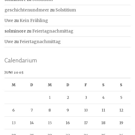
geschichtenundmeer
zu
Solstitium
Uwe
zu
Kein Frühling
solminore
zu
Feiertagnachmittag
Uwe
zu
Feiertagnachmittag
Calendarium
JUNI 2005
M
D
M
D
F
S
S
1
2
3
4
5
6
7
8
9
10
11
12
13
14
15
16
17
18
19