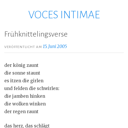
VOCES INTIMAE
Zum
Inhalt
springen
Frühknittelingsverse
15. Juni 2005
VERÖFFENTLICHT AM
der könig zaunt
die sonne staunt
es itzen die girlen
und felden die schwirlen:
die jamben hinken
die wolken winken
der regen raunt
das herz, das schlägt